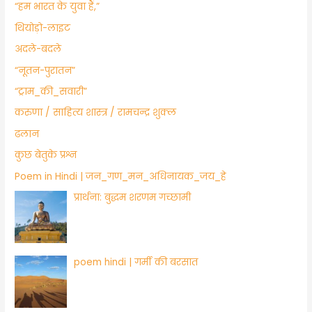
“हम भारत के युवा हैं,”
थियोड़ो-लाइट
अदले-बदले
“नूतन-पुरातन”
“ट्राम_की_सवारी”
करुणा / साहित्य शास्त्र / रामचन्द्र शुक्ल
ढलान
कुछ बेतुके प्रश्न
Poem in Hindi | जन_गण_मन_अधिनायक_जय_हे
प्रार्थना: बुद्धम शरणम गच्छामी
poem hindi | गर्मी की बरसात