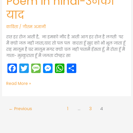
Poem in hindi-उनकी
याद
कविता
/
गौतम अज्ञानी
रात हर रोज आती है, ना हमको नींद है आती आग हर रोज है लगती पर
मैं क्यों जल नही जाता,याद तो पल पल करता हूँ खुद को भी भूल जाता हूँ
राह मालूम है घर मालूम मगर क्यों चल नही पातामैं हँसता हूँ, मैं रोता हूँ मैं
गाता- मुस्कुराता हूँ मैं जलता दोपहर सा
F
T
M
M
W
S
a
w
e
e
h
h
c
itt
s
s
a
ar
Read More »
e
er
s
s
ts
e
b
a
e
A
←
Previous
1
…
3
4
o
g
n
p
o
e
g
p