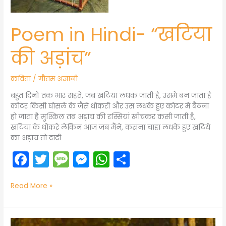
Poem in Hindi- “खटिया
की अड़ांच”
कविता
/
गौतम अज्ञानी
बहुत दिनों तक भार सहते, जब खटिया लधक जाती है, उसमे बन जाता है
कोटर किसी घोसले के जैसे धोकरी और उस लधके हुए कोटर में बैठना
हो जाता है मुश्किल तब अड़ांच की रस्सियां खीचकर कसी जाती है,
खटिया के धोकरे लेकिन आज जब मैंने, कसना चाहा लधके हुए खटिये
का अड़ांच तो दादी
F
T
M
M
W
S
a
w
e
e
h
h
c
itt
s
s
a
ar
Read More »
e
er
s
s
ts
e
b
a
e
A
Poem