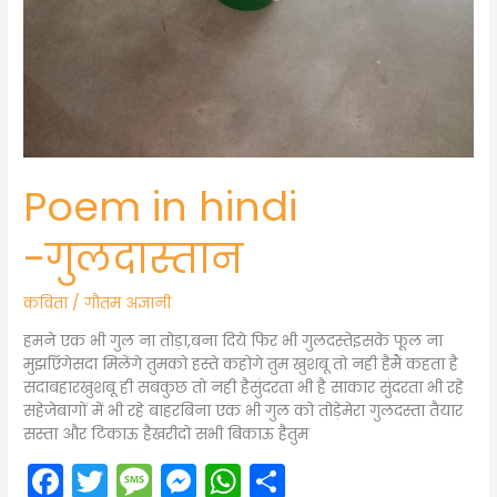
Poem in hindi
-गुलदास्तान
कविता
/
गौतम अज्ञानी
हमने एक भी गुल ना तोड़ा,बना दिये फिर भी गुलदस्तेइसके फूल ना
मुर्झाएँगेसदा मिलेंगे तुमको हस्ते कहोगे तुम खुशबू तो नही हैमैं कहता है
सदाबहारखुशबू ही सबकुछ तो नही हैसुंदरता भी है साकार सुंदरता भी रहे
सहेजेबागों में भी रहे बाहरबिना एक भी गुल को तोड़ेमेरा गुलदस्ता तैयार
सस्ता और टिकाऊ हैखरीदो सभी बिकाऊ हैतुम
F
T
M
M
W
S