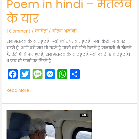
Poem in hindi – मतलब
के यार
1 Comment
/
कविता
/
गौतम अज्ञानी
सब मतलब के यार हुए हैं, ज्यों कोई पतवार हुए हैं, जब किसी नाव पर
चढ़ते है, आगे को जब वो बढ़ते हैं पानी को पीछे ठेलते है जज्बातों से खेलते
हैं, ऐसे ही वे पार हुए हैं, सब मतलब के यार हुए हैं ज्यों कोई पतवार हुए हैं।
१। जब वो पानी पर तिरते हैं
F
T
M
M
W
S
a
w
e
e
h
h
c
itt
s
s
a
ar
Read More »
e
er
s
s
ts
e
b
a
e
A
Poem
in
o
g
n
p
hindi
o
e
g
p
-हवाई-