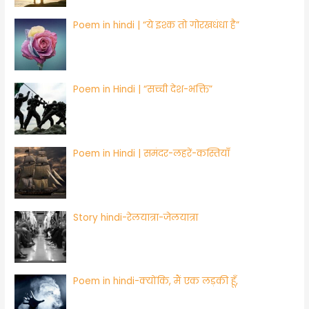
Poem in hindi | “ये इश्क तो गोरखधंधा है”
Poem in Hindi | “सच्ची देश-भक्ति”
​Poem in Hindi | समंदर-लहरें-कस्तियाँ
Story hindi-रेलयात्रा-जेलयात्रा
Poem in hindi-क्योंकि, मैं एक लड़की हूँ,