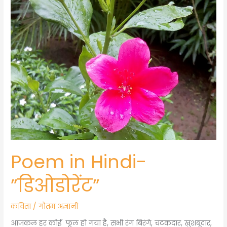
​Poem in Hindi-
”डिओडोरेंट”
कविता
/
गौतम अज्ञानी
आजकल हर कोई फूल हो गया है, सभी रंग बिरंगे, चटकदार, खुशबूदार,