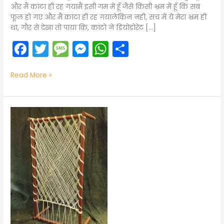
और मैं कांटा ही रह गयामैं इसी गम में हूँ जैसे किसी भ्रम में हूँ कि सब
फूल हो गए और मैं कांटा ही रह गयालेकिन नही, सच में ये मेरा भ्रम ही
था, गौर से देखा तो पाया कि, कांटो ने डियोडोरेंट […]
F
T
M
M
W
S
a
w
e
e
h
h
c
itt
s
s
a
ar
Read More »
e
er
s
s
ts
e
b
a
e
A
Poem
in
o
g
n
p
Hindi-
o
e
g
p
“खटिया
की
k
er
अड़ांच”