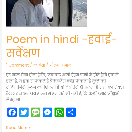
सर्वेक्षण
k
er
Poem in hindi -हवाई-
सर्वेक्षण
1 Comment
/
कविता
/
गौतम अज्ञानी
हर साल ऐसा होता हैकि, जब बाढ़ आती हैहम पानी में होते हैंवो हवा में
होता है, वे हवा से फेंकते हैं पैकेटजैसे कोई फेकता है कुत्ते को
रोटियांजिसे लूटने को छिलती हैं बोटियाँऐसे ही चलता है सत्ता का सेक्स
रैकेट इस असहाय हालत में हम रोते भी नहीं हैं,कि कहीं हमारे आँशुओ
सेबढ़ ना
F
T
M
M
W
S
a
w
e
e
h
h
c
itt
s
s
a
ar
Read More »