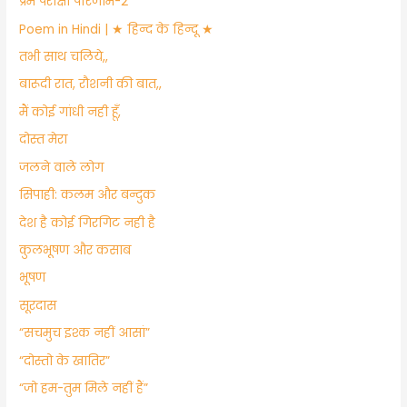
प्रेम परीक्षा परिणाम-2
Poem in Hindi | ★ हिन्द के हिन्दू ★
तभी साथ चलिये,,
बारूदी रात, रौशनी की बात,,
मैं कोई गांधी नही हूँ,
दोस्त मेरा
जलने वाले लोग
सिपाही: कलम और बन्दुक
देश है कोई गिरगिट नही है
​कुलभूषण और कसाब
भूषण
सूरदास
“सचमुच इश्क नहीं आसां”
“दोस्तो के खातिर”
“जो हम-तुम मिले नहीं हैं”