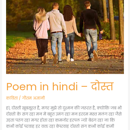
in
o
g
n
p
hindi
o
e
g
p
–
दोस्त
k
er
Poem in hindi – दोस्त
कविता
/
गौतम अज्ञानी
हां, दोस्ती खूबसूरत है, मगर मुझे तो दुश्मन की जरूरत है, क्योंकि जब भी
दोस्तों के संग रहा मन में बहुत उमंग रहा मन हरदम मस्त मलंग रहा जैसे
उड़ता पतंग रहा मगर होता रहा कमजोर हरपल ज्यों बेढंग रहा ना कि
कभी कोई परवाह हर वक्त रहा बेपरवाह दोस्तो संग कभी कोई कमी