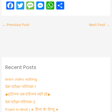
F
T
M
M
W
S
a
w
e
e
h
h
c
itt
s
s
a
ar
←
Previous Post
Next Post
→
e
er
s
s
ts
e
b
a
e
A
o
g
n
p
o
e
g
p
k
er
Recent Posts
learn video editing
प्रेम-परीक्षा-परिणाम-1
​◆हरिजन अब हरिजन नही रहे◆
प्रेम परीक्षा परिणाम-2
Poem in Hindi | ★ हिन्द के हिन्दू ★