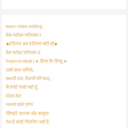
learn video editing
प्रेम-परीक्षा-परिणाम-1
​◆हरिजन अब हरिजन नही रहे◆
प्रेम परीक्षा परिणाम-2
Poem in Hindi | ★ हिन्द के हिन्दू ★
तभी साथ चलिये,,
बारूदी रात, रौशनी की बात,,
मैं कोई गांधी नही हूँ,
दोस्त मेरा
जलने वाले लोग
सिपाही: कलम और बन्दुक
देश है कोई गिरगिट नही है