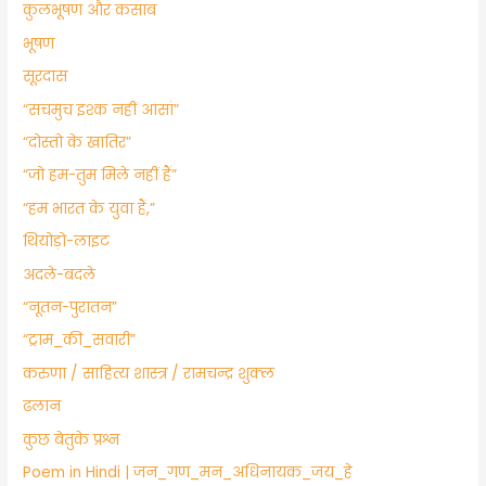
​कुलभूषण और कसाब
भूषण
सूरदास
“सचमुच इश्क नहीं आसां”
“दोस्तो के खातिर”
“जो हम-तुम मिले नहीं हैं”
“हम भारत के युवा हैं,”
थियोड़ो-लाइट
अदले-बदले
“नूतन-पुरातन”
“ट्राम_की_सवारी”
करुणा / साहित्य शास्त्र / रामचन्द्र शुक्ल
ढलान
कुछ बेतुके प्रश्न
Poem in Hindi | जन_गण_मन_अधिनायक_जय_हे