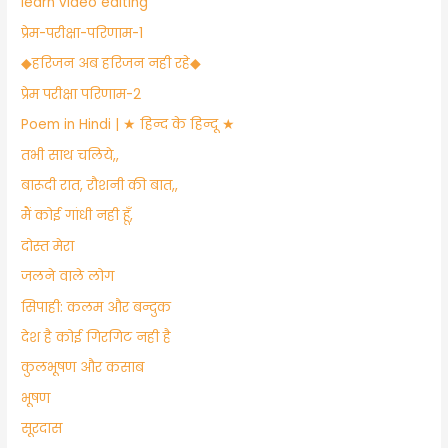
learn video editing
प्रेम-परीक्षा-परिणाम-1
​◆हरिजन अब हरिजन नही रहे◆
प्रेम परीक्षा परिणाम-2
Poem in Hindi | ★ हिन्द के हिन्दू ★
तभी साथ चलिये,,
बारूदी रात, रौशनी की बात,,
मैं कोई गांधी नही हूँ,
दोस्त मेरा
जलने वाले लोग
सिपाही: कलम और बन्दुक
देश है कोई गिरगिट नही है
​कुलभूषण और कसाब
भूषण
सूरदास