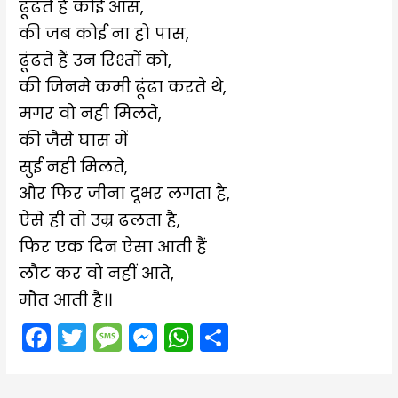
ढूंढते हैं कोई आस,
की जब कोई ना हो पास,
ढूंढते हैं उन रिश्तों को,
की जिनमे कमी ढूंढा करते थे,
मगर वो नही मिलते,
की जैसे घास में
सुई नही मिलते,
और फिर जीना दूभर लगता है,
ऐसे ही तो उम्र ढलता है,
फिर एक दिन ऐसा आती हैं
लौट कर वो नहीं आते,
मौत आती है।।
F
T
M
M
W
S
a
w
e
e
h
h
c
itt
s
s
a
ar