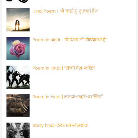
Hindi Poem | “मैं कहाँ हूँ, तू कहाँ है?”
Poem in hindi | “ये इश्क तो गोरखधंधा है”
Poem in Hindi | “सच्ची देश-भक्ति”
​Poem in Hindi | समंदर-लहरें-कस्तियाँ
Story hindi-रेलयात्रा-जेलयात्रा