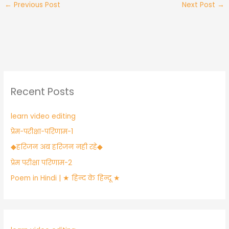
←
Previous Post
Next Post
→
e
er
s
s
ts
e
b
a
e
A
o
g
n
p
o
e
g
p
k
er
Recent Posts
learn video editing
प्रेम-परीक्षा-परिणाम-1
​◆हरिजन अब हरिजन नही रहे◆
प्रेम परीक्षा परिणाम-2
Poem in Hindi | ★ हिन्द के हिन्दू ★