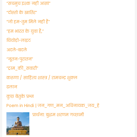
“सचमुच इश्क नहीं आसां”
“दोस्तो के खातिर”
“जो हम-तुम मिले नहीं हैं”
“हम भारत के युवा हैं,”
थियोड़ो-लाइट
अदले-बदले
“नूतन-पुरातन”
“ट्राम_की_सवारी”
करुणा / साहित्य शास्त्र / रामचन्द्र शुक्ल
ढलान
कुछ बेतुके प्रश्न
Poem in Hindi | जन_गण_मन_अधिनायक_जय_हे
प्रार्थना: बुद्धम शरणम गच्छामी